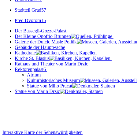
Stadtteil Grad
57
Pred Dvorom
15
Der Bassegli-Gozze-Palast
Der Kleine Onofrio-Brunnen
Galerie der Dulcic Masle Politik
Gebäude der Hauptwache
Kathedrale
Kirche St. Blasius
Rathaus und Theater von Marin Drzic
Rektorenpalast
6
Atrium
Kulturhistorisches Museum
Statue von Miho Pracat
Statue von Marin Drzic
Interaktive Karte der Sehenswürdigkeiten