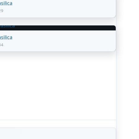
silica
29
silica
34