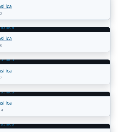
silica
-0
silica
-3
silica
-7
silica
14