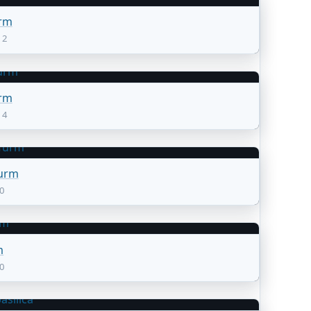
rm
12
rm
14
Turm
-0
m
-0