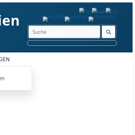
ien
Suche
GEN
en