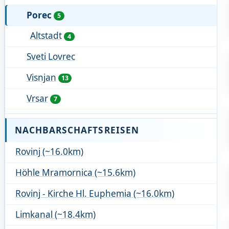
Porec
5
Altstadt
4
Sveti Lovrec
Visnjan
13
Vrsar
7
NACHBARSCHAFTSREISEN
Rovinj (~16.0km)
Höhle Mramornica (~15.6km)
Rovinj - Kirche Hl. Euphemia (~16.0km)
Limkanal (~18.4km)