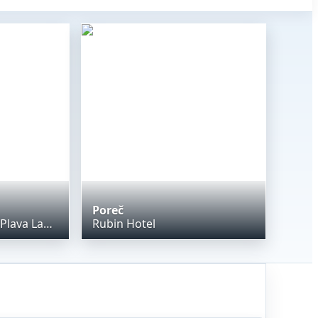
Poreč
Apartments Galijot Plava Laguna
Rubin Hotel