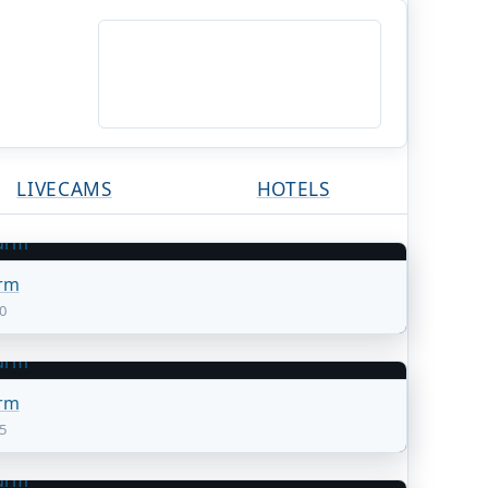
LIVECAMS
HOTELS
rm
-0
rm
-5