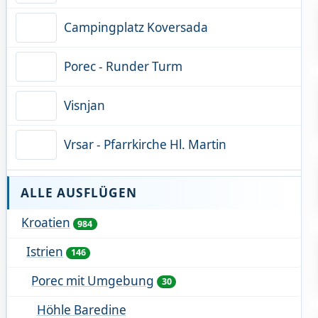
Campingplatz Koversada
Porec - Runder Turm
Visnjan
Vrsar - Pfarrkirche Hl. Martin
ALLE AUSFLÜGEN
Kroatien
984
Istrien
146
Porec mit Umgebung
30
Höhle Baredine