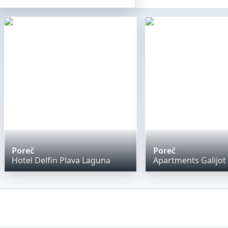
Poreč
Poreč
Hotel Delfin Plava Laguna