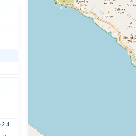
Nationalpark Paklenica - Aussichtspunkt (~2.4km)