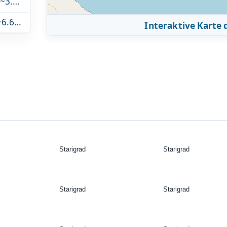
Nationalpark Paklenica - Velika Paklenica (~3.7km)
Nationalpark Paklenica - Mala Paklenica (~6.6km)
Interaktive Karte
Starigrad
Starigrad
Starigrad
Starigrad