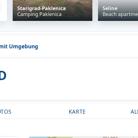
Starigrad-Paklenica
Seline
Camping Paklenica
 mit Umgebung
D
OTOS
KARTE
AL