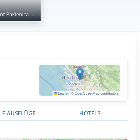
Beach apartment Paklenica-Deluxe
Leaflet
|
©
OpenStreetMap
contributors
LE AUSFLÜGE
HOTELS