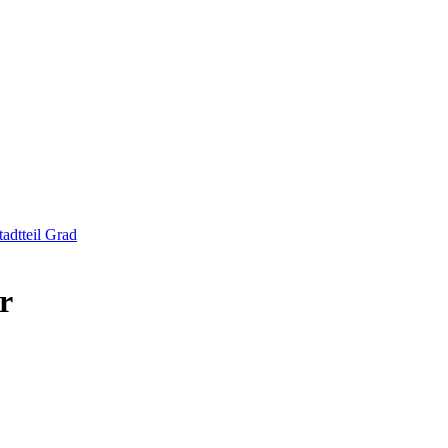
tadtteil Grad
er