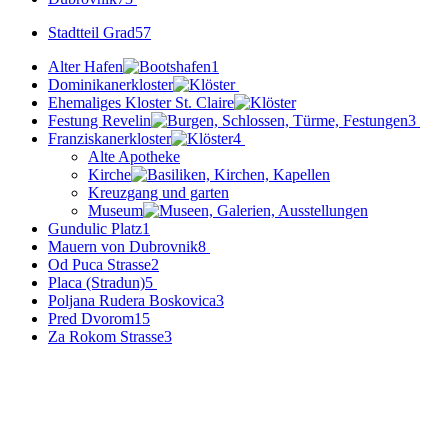
Stadtteil Grad
57
Alter Hafen
1
Dominikanerkloster
Ehemaliges Kloster St. Claire
Festung Revelin
3
Franziskanerkloster
4
Alte Apotheke
Kirche
Kreuzgang und garten
Museum
Gundulic Platz
1
Mauern von Dubrovnik
8
Od Puca Strasse
2
Placa (Stradun)
5
Poljana Rudera Boskovica
3
Pred Dvorom
15
Za Rokom Strasse
3