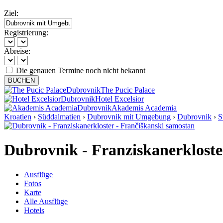
Ziel:
Registrierung:
Abreise:
Die genauen Termine noch nicht bekannt
BUCHEN
Dubrovnik
The Pucic Palace
Dubrovnik
Hotel Excelsior
Dubrovnik
Akademis Academia
Kroatien
›
Süddalmatien
›
Dubrovnik mit Umgebung
›
Dubrovnik
›
S
Dubrovnik - Franziskanerklost
Ausflüge
Fotos
Karte
Alle Ausflüge
Hotels