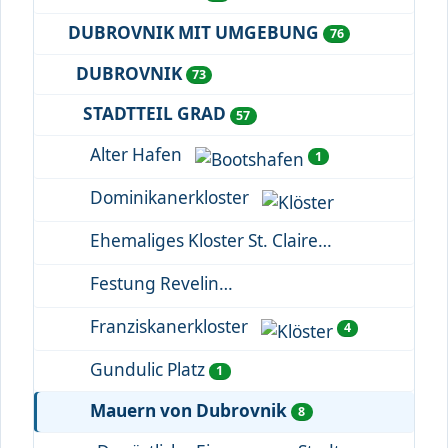
DUBROVNIK MIT UMGEBUNG
76
DUBROVNIK
73
STADTTEIL GRAD
57
Alter Hafen
1
Dominikanerkloster
Ehemaliges Kloster St. Claire
Festung Revelin
Franziskanerkloster
4
Gundulic Platz
1
Mauern von Dubrovnik
8