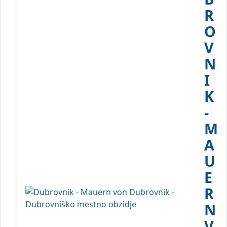
R
O
V
N
I
K
-
M
A
U
E
R
N
V