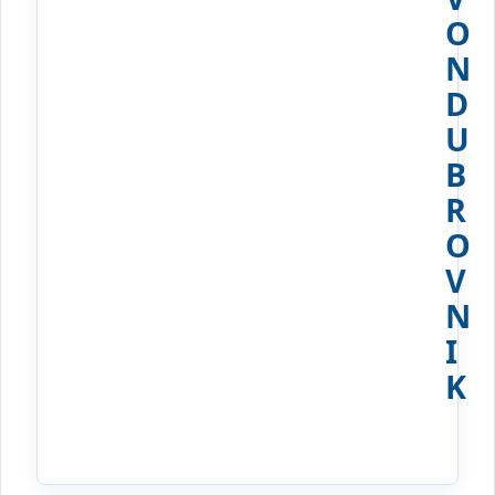
O
N
D
U
B
R
O
V
N
I
K