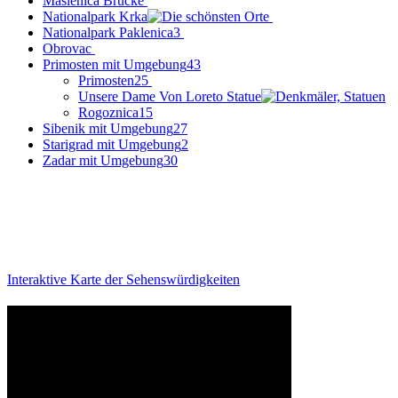
Maslenica Brücke
Nationalpark Krka
Nationalpark Paklenica
3
Obrovac
Primosten mit Umgebung
43
Primosten
25
Unsere Dame Von Loreto Statue
Rogoznica
15
Sibenik mit Umgebung
27
Starigrad mit Umgebung
2
Zadar mit Umgebung
30
Interaktive Karte der Sehenswürdigkeiten