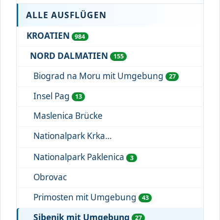
ALLE AUSFLÜGEN
KROATIEN
984
NORD DALMATIEN
155
Biograd na Moru mit Umgebung
27
Insel Pag
13
Maslenica Brücke
Nationalpark Krka
Nationalpark Paklenica
3
Obrovac
Primosten mit Umgebung
43
Sibenik mit Umgebung
27