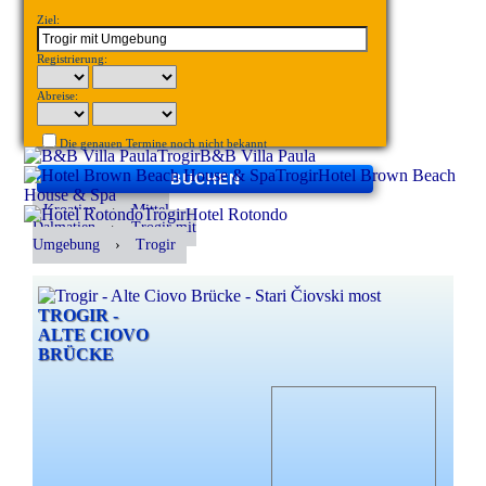
Ziel:
Registrierung:
Abreise:
Die genauen Termine noch nicht bekannt
Trogir
B&B Villa Paula
Trogir
Hotel Brown Beach
BUCHEN
House & Spa
Kroatien
›
Mittel
Trogir
Hotel Rotondo
Dalmatien
›
Trogir mit
Umgebung
›
Trogir
TROGIR -
ALTE CIOVO
BRÜCKE