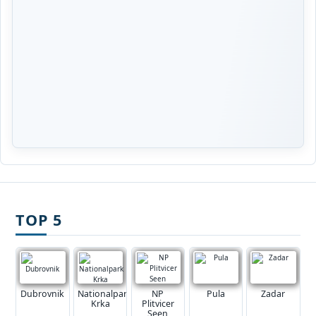
TOP 5
Dubrovnik
Nationalpark
NP
Pula
Zadar
Krka
Plitvicer
Seen