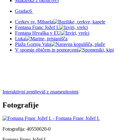
Makarska z okolico
95
Gradac
6
Cerkev sv. Mihaela
Fontana Franc Jožef I.
Fontana Hrvaška v EU
Luka
Plaža Gornja Vala
V spomin ribičem in pomorcem
Interaktivni zemljevid z znamenitostmi
Fotografije
Fotografija: 40550020-0
Fontana Franc Jožef I.