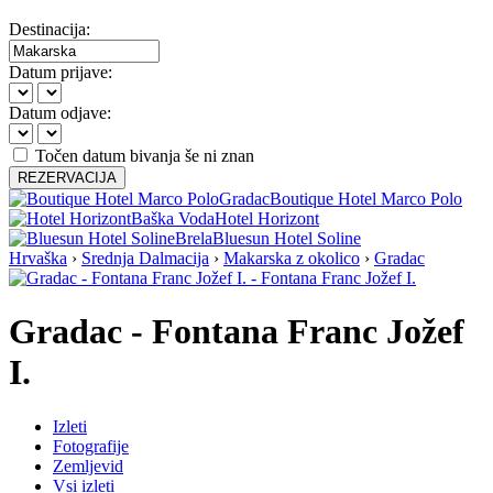
Destinacija:
Datum prijave:
Datum odjave:
Točen datum bivanja še ni znan
REZERVACIJA
Gradac
Boutique Hotel Marco Polo
Baška Voda
Hotel Horizont
Brela
Bluesun Hotel Soline
Hrvaška
›
Srednja Dalmacija
›
Makarska z okolico
›
Gradac
Gradac - Fontana Franc Jožef
I.
Izleti
Fotografije
Zemljevid
Vsi izleti