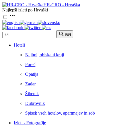
HR-CRO - Hrvaška
Najlepši izleti po Hrvaški
Išči
Hoteli
Najbolj obiskani kraji
Poreč
Opatija
Zadar
Šibenik
Dubrovnik
Spisek vseh hotelov, apartmajev in sob
Izleti - Fotografije