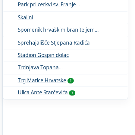
Park pri cerkvi sv. Franje
Skalini
Spomenik hrvaškim braniteljem
Sprehajališče Stjepana Radića
Stadion Gospin dolac
Trdnjava Topana
Trg Matice Hrvatske
1
Ulica Ante Starčevića
3