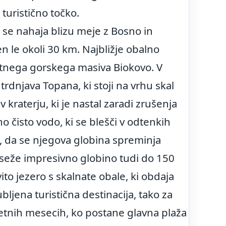
turistično točko.
 se nahaja blizu meje z Bosno in
n le okoli 30 km. Najbližje obalno
ntnega gorskega masiva Biokovo. V
dnjava Topana, ki stoji na vrhu skal
raterju, ki je nastal zaradi zrušenja
o čisto vodo, ki se blešči v odtenkih
, da se njegova globina spreminja
seže impresivno globino tudi do 150
to jezero s skalnate obale, ki obdaja
ljena turistična destinacija, tako za
etnih mesecih, ko postane glavna plaža