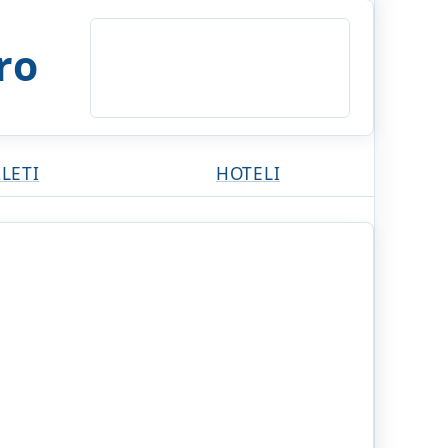
ero
ZLETI
HOTELI