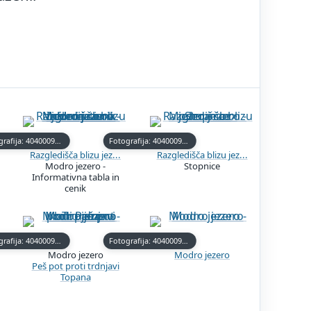
Fotografija: 40400092-0
Fotografija: 40400092-3
Razgledišča blizu jez...
Razgledišča blizu jez...
Modro jezero -
Stopnice
Informativna tabla in
cenik
Fotografija: 40400093-1
Fotografija: 40400093-4
Modro jezero
Modro jezero
Peš pot proti trdnjavi
Topana