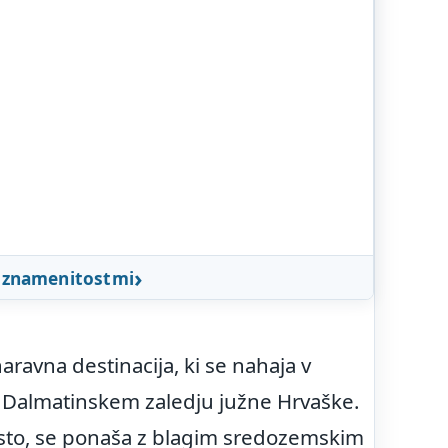
z znamenitostmi
ravna destinacija, ki se nahaja v
v Dalmatinskem zaledju južne Hrvaške.
esto, se ponaša z blagim sredozemskim