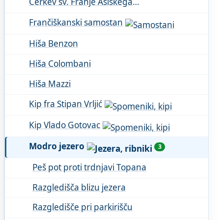
Cerkev sv. Franje Asiškega
Frančiškanski samostan
Hiša Benzon
Hiša Colombani
Hiša Mazzi
Kip fra Stipan Vrljić
Kip Vlado Gotovac
Modro jezero
3
Peš pot proti trdnjavi Topana
Razgledišča blizu jezera
Razgledišče pri parkirišču