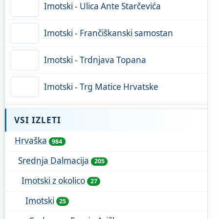
Imotski - Ulica Ante Starčevića
Imotski - Frančiškanski samostan
Imotski - Trdnjava Topana
Imotski - Trg Matice Hrvatske
VSI IZLETI
Hrvaška
984
Srednja Dalmacija
205
Imotski z okolico
27
Imotski
25