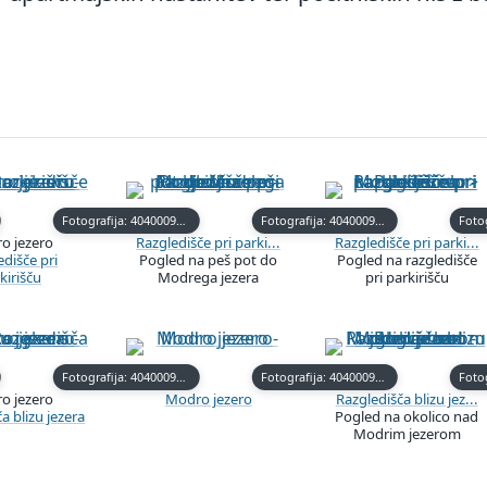
Fotografija: 40400091-5
Fotografija: 40400091-6
o jezero
Razgledišče pri parki...
Razgledišče pri parki...
edišče pri
Pogled na peš pot do
Pogled na razgledišče
kirišču
Modrega jezera
pri parkirišču
Fotografija: 40400092-12
Fotografija: 40400092-13
o jezero
Modro jezero
Razgledišča blizu jez...
a blizu jezera
Pogled na okolico nad
Modrim jezerom