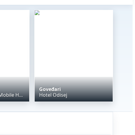
Goveđari
Casapini Premium Mobile Home
Hotel Odisej