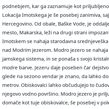
podnebjem, kar ga zaznamuje kot priljubljeno 
Lokacija Imotskega je še posebej zanimiva, saj
Hercegovino. Od obale, Baške Vode, je oddalje
mesto, Makarska, leži na drugi strani impoza
Imotskem se nahaja starodavna srednjeveška tr
nad Modrim jezerom. Modro jezero se nahaja v k
jamskega sistema, in se ponaša s svojo kristaln
modre barve. Jezeru daje poseben čar dejstvo
glede na sezono vendar je znano, da lahko do
metrov. Obiskovalci lahko občudujejo to čudovi
njegovo vodno površino. Modro jezero je priljub
domače kot tuje obiskovalce, še posebej v pol