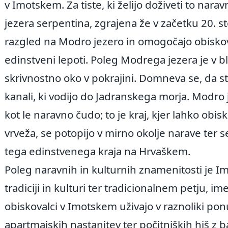
v Imotskem. Za tiste, ki želijo doživeti to narav
1
jezera serpentina, zgrajena že v začetku 20. st
razgled na Modro jezero in omogočajo obiskova
edinstveni lepoti. Poleg Modrega jezera je v bli
skrivnostno oko v pokrajini. Domneva se, da 
kanali, ki vodijo do Jadranskega morja. Modro
kot le naravno čudo; to je kraj, kjer lahko o
1
vrveža, se potopijo v mirno okolje narave ter 
tega edinstvenega kraja na Hrvaškem.
Poleg naravnih in kulturnih znamenitosti je Im
tradiciji in kulturi ter tradicionalnem petju
obiskovalci v Imotskem uživajo v raznoliki pon
apartmajskih nastanitev ter počitniških hiš z b