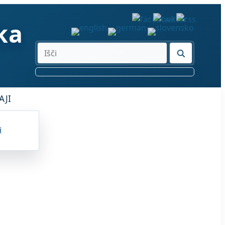
ka
Išči
AJI
i