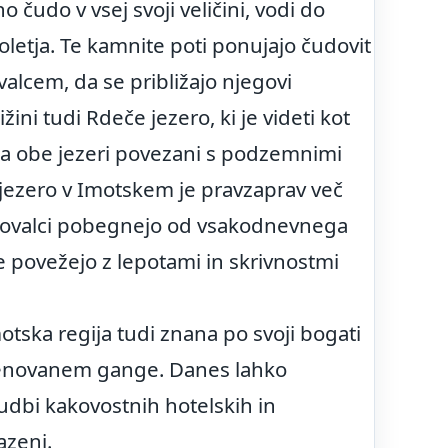
no čudo v vsej svoji veličini, vodi do
oletja. Te kamnite poti ponujajo čudovit
lcem, da se približajo njegovi
žini tudi Rdeče jezero, ki je videti kot
sta obe jezeri povezani s podzemnimi
 jezero v Imotskem je pravzaprav več
biskovalci pobegnejo od vsakodnevnega
se povežejo z lepotami in skrivnostmi
otska regija tudi znana po svoji bogati
, imenovanem gange. Danes lahko
udbi kakovostnih hotelskih in
azeni.