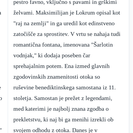
a
t
e
.
o
,
"
v