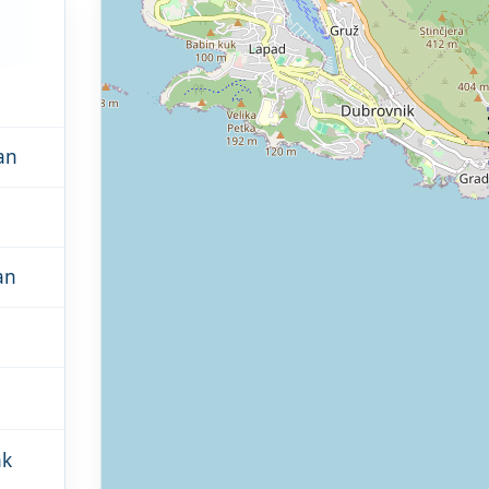
an
an
ak