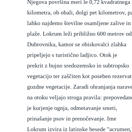
Njegova površina meri le 0,72 kvadratnega
pestro favno, vključno s pavami in grškimi
kilometra, ob obali, dolgi pet kilometrov, p
želvami. Maksimilijan je Lokrum opisal ko
lahko najdemo številne osamljene zalive in
"raj na zemlji" in ga uredil kot edinstveno
plaže. Lokrum leži približno 600 metrov od
zatočišče za sprostitev. V vrtu se nahaja tudi
Dubrovnika, kamor se obiskovalci zlahka
romantična fontana, imenovana "Šarlotin
pripeljejo s turistično ladjico. Otok je
vodnjak," ki dodaja poseben čar
prekrit z bujno sredozemsko in subtropsko
sprehajalnim potem. Ena izmed glavnih
vegetacijo ter zaščiten kot poseben rezervat
zgodovinskih znamenitosti otoka so
gozdne vegetacije. Zaradi ohranjanja narav
ruševine benediktinskega samostana iz 11
na otoku veljajo stroga pravila: prepovedan
stoletja. Samostan je prežet z legendami
je kurjenje ognja, odmetavanje smeti,
med katerimi je najbolj znana zgodba o
prinašanje psov in prenočevanje. Ime
prekletstvu, ki naj bi ga menihi izrekli ob
Lokrum izvira iz latinske besede "acrumen,
svojem odhodu z otoka. Danes je 