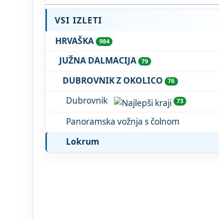
VSI IZLETI
HRVAŠKA
984
JUŽNA DALMACIJA
79
DUBROVNIK Z OKOLICO
76
Dubrovnik
73
Panoramska vožnja s čolnom
Lokrum