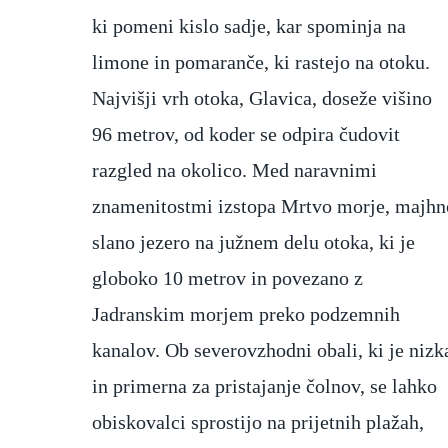
ki pomeni kislo sadje, kar spominja na
samostanu na ogled razstava o seriji "Igra
limone in pomaranče, ki rastejo na otoku.
prestolov," kjer se obiskovalci lahko slikajo
Najvišji vrh otoka, Glavica, doseže višino
na repliki Železnega prestola. Lokrum je
96 metrov, od koder se odpira čudovit
tudi priljubljeno mesto za ljubitelje narave
razgled na okolico. Med naravnimi
in miru. Po otoku so speljane številne poti,
znamenitostmi izstopa Mrtvo morje, majhn
ki vodijo skozi borove gozdove, oljčn
slano jezero na južnem delu otoka, ki je
nasade in bogato sredozemsko rastje. Skriti
globoko 10 metrov in povezano z
zalivi in slikoviti razgledi na Jadransko
Jadranskim morjem preko podzemnih
kanalov. Ob severovzhodni obali, ki je nizk
in primerna za pristajanje čolnov, se lahko
obiskovalci sprostijo na prijetnih plažah,