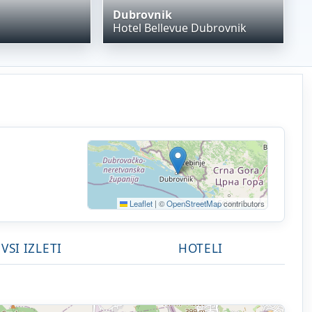
Dubrovnik
Hotel Bellevue Dubrovnik
Leaflet
|
©
OpenStreetMap
contributors
VSI IZLETI
HOTELI