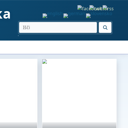
ka
IŠČI