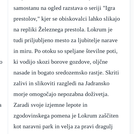
o
e
morje omogočajo nepozabna doživetja.
a
Zaradi svoje izjemne lepote in
zgodovinskega pomena je Lokrum zaščiten
kot naravni park in velja za pravi dragulj