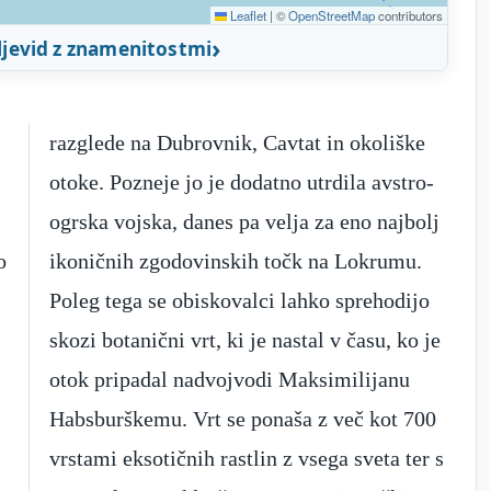
Leaflet
|
©
OpenStreetMap
contributors
ljevid z znamenitostmi
razglede na Dubrovnik, Cavtat in okoliške
otoke. Pozneje jo je dodatno utrdila avstro-
ogrska vojska, danes pa velja za eno najbolj
o
ikoničnih zgodovinskih točk na Lokrumu.
Poleg tega se obiskovalci lahko sprehodijo
skozi botanični vrt, ki je nastal v času, ko je
otok pripadal nadvojvodi Maksimilijanu
Habsburškemu. Vrt se ponaša z več kot 700
vrstami eksotičnih rastlin z vsega sveta ter s