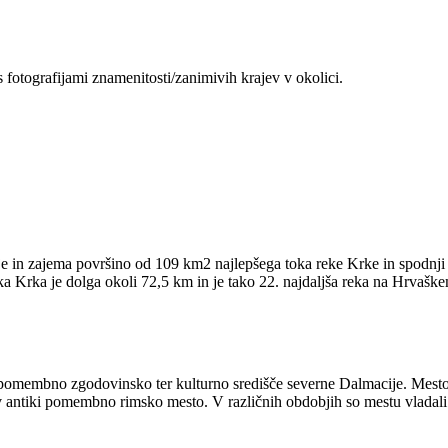
 fotografijami znamenitosti/zanimivih krajev v okolici.
in zajema površino od 109 km2 najlepšega toka reke Krke in spodnji to
eka Krka je dolga okoli 72,5 km in je tako 22. najdaljša reka na Hrvašk
n pomembno zgodovinsko ter kulturno središče severne Dalmacije. Mesto
v antiki pomembno rimsko mesto. V različnih obdobjih so mestu vladali B