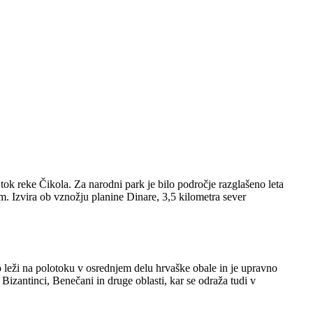
k reke Čikola. Za narodni park je bilo področje razglašeno leta
em. Izvira ob vznožju planine Dinare, 3,5 kilometra sever
 leži na polotoku v osrednjem delu hrvaške obale in je upravno
izantinci, Benečani in druge oblasti, kar se odraža tudi v