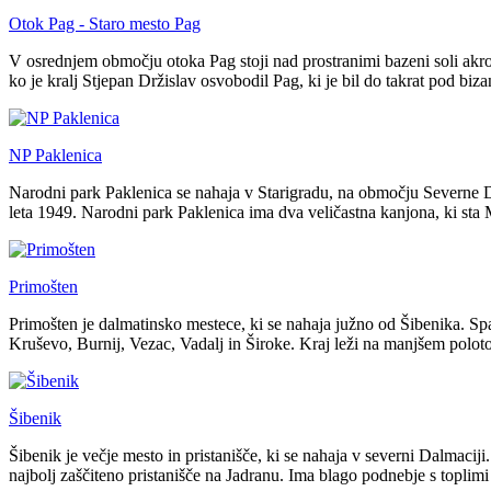
Otok Pag - Staro mesto Pag
V osrednjem območju otoka Pag stoji nad prostranimi bazeni soli akrop
ko je kralj Stjepan Držislav osvobodil Pag, ki je bil do takrat pod b
NP Paklenica
Narodni park Paklenica se nahaja v Starigradu, na območju Severne Da
leta 1949. Narodni park Paklenica ima dva veličastna kanjona, ki sta 
Primošten
Primošten je dalmatinsko mestece, ki se nahaja južno od Šibenika. Spad
Kruševo, Burnij, Vezac, Vadalj in Široke. Kraj leži na manjšem polo
Šibenik
Šibenik je večje mesto in pristanišče, ki se nahaja v severni Dalmacij
najbolj zaščiteno pristanišče na Jadranu. Ima blago podnebje s toplimi p