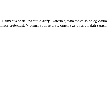
i. Dalmacija se deli na štiri okrožja, katerih glavna mesta so poleg Zad
vinska preteklost. V pisnih virih se prvič omenja že v starogrških zapis