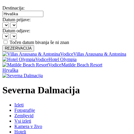
Destinacija:
Datum prijave:
Datum odjave:
Točen datum bivanja še ni znan
REZERVACIJA
Vodice
Villas Arausana & Antonina
Vodice
Hotel Olympia
Vodice
Matilde Beach Resort
Hrvaška
Severna Dalmacija
Izleti
Fotografije
Zemljevid
Vsi izleti
Kamera v živo
Hoteli