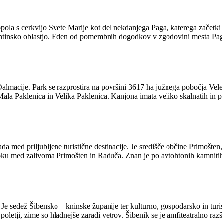
ola s cerkvijo Svete Marije kot del nekdanjega Paga, katerega začetki s
izantinsko oblastjo. Eden od pomembnih dogodkov v zgodovini mesta Pag j
lmacije. Park se razprostira na površini 3617 ha južnega pobočja Veleb
Mala Paklenica in Velika Paklenica. Kanjona imata veliko skalnatih in pe
a med priljubljene turistične destinacije. Je središče občine Primošten
toku med zalivoma Primošten in Raduča. Znan je po avtohtonih kamnitih
i. Je sedež Šibensko – kninske županije ter kulturno, gospodarsko in turi
oletji, zime so hladnejše zaradi vetrov. Šibenik se je amfiteatralno razš