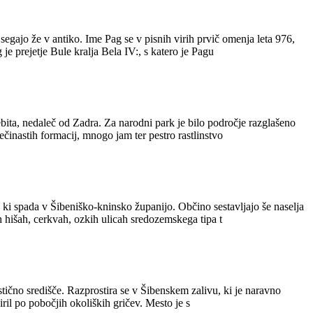
egajo že v antiko. Ime Pag se v pisnih virih prvič omenja leta 976,
e prejetje Bule kralja Bela IV:, s katero je Pagu
ita, nedaleč od Zadra. Za narodni park je bilo področje razglašeno
činastih formacij, mnogo jam ter pestro rastlinstvo
, ki spada v Šibeniško-kninsko županijo. Občino sestavljajo še naselja
 hišah, cerkvah, ozkih ulicah sredozemskega tipa t
stično središče. Razprostira se v Šibenskem zalivu, ki je naravno
iril po pobočjih okoliških gričev. Mesto je s