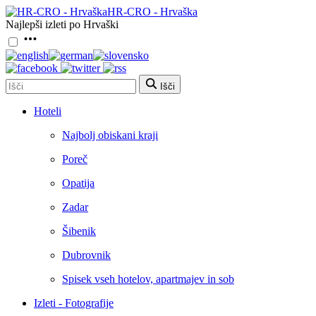
HR-CRO - Hrvaška
Najlepši izleti po Hrvaški
Išči
Hoteli
Najbolj obiskani kraji
Poreč
Opatija
Zadar
Šibenik
Dubrovnik
Spisek vseh hotelov, apartmajev in sob
Izleti - Fotografije