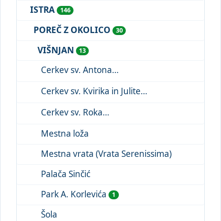
ISTRA
146
POREČ Z OKOLICO
30
VIŠNJAN
13
Cerkev sv. Antona
Cerkev sv. Kvirika in Julite
Cerkev sv. Roka
Mestna loža
Mestna vrata (Vrata Serenissima)
Palača Sinčić
Park A. Korlevića
1
Šola