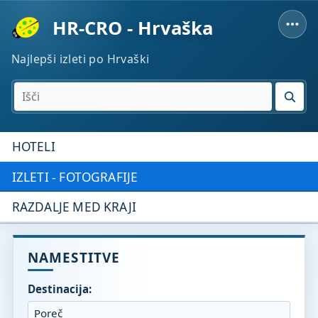
HR-CRO - Hrvaška
Najlepši izleti po Hrvaški
IŠČI
HOTELI
IZLETI - FOTOGRAFIJE
RAZDALJE MED KRAJI
NAMESTITVE
Destinacija: