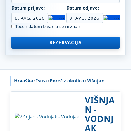
Datum prijave:
Datum odjave:
8. AVG. 2026
9. AVG. 2026
Točen datum bivanja še ni znan
REZERVACIJA
Hrvaška
›
Istra
›
Poreč z okolico
›
Višnjan
VIŠNJA
N -
VODNJ
AK