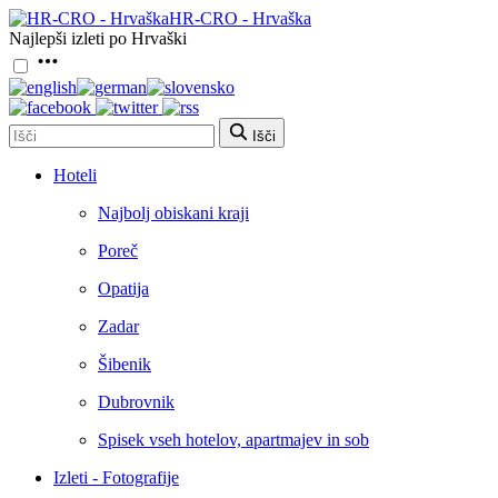
HR-CRO - Hrvaška
Najlepši izleti po Hrvaški
Išči
Hoteli
Najbolj obiskani kraji
Poreč
Opatija
Zadar
Šibenik
Dubrovnik
Spisek vseh hotelov, apartmajev in sob
Izleti - Fotografije