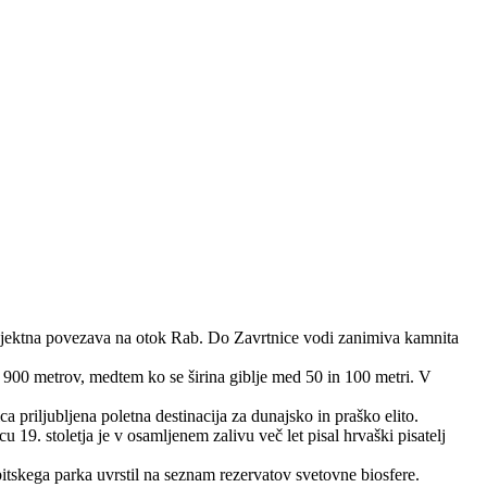
trajektna povezava na otok Rab. Do Zavrtnice vodi zanimiva kamnita
i 900 metrov, medtem ko se širina giblje med 50 in 100 metri. V
ca priljubljena poletna destinacija za dunajsko in praško elito.
 19. stoletja je v osamljenem zalivu več let pisal hrvaški pisatelj
bitskega parka uvrstil na seznam rezervatov svetovne biosfere.