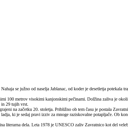
 Nahaja se južno od naselja Jablanac, od koder je desetletja potekala 
rmimi 100 metrov visokimi kanjonskimi pečinami. Dolžina zaliva je okol
in 29 tujih vrst.
rajeni na začetku 20. stoletja. Približno ob tem času je postala Zavratni
adja, ki je sedaj pravi izziv za mnoge raziskovalne potapljače. Ob koncu
vilna literarna dela. Leta 1978 je UNESCO zaliv Zavratnico kot del vele