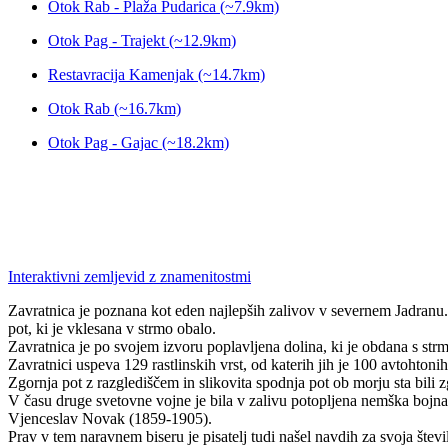
Otok Rab - Plaža Pudarica (~7.9km)
Otok Pag - Trajekt (~12.9km)
Restavracija Kamenjak (~14.7km)
Otok Rab (~16.7km)
Otok Pag - Gajac (~18.2km)
Interaktivni zemljevid z znamenitostmi
Zavratnica je poznana kot eden najlepših zalivov v severnem Jadranu.
pot, ki je vklesana v strmo obalo.
Zavratnica je po svojem izvoru poplavljena dolina, ki je obdana s st
Zavratnici uspeva 129 rastlinskih vrst, od katerih jih je 100 avtohtonih 
Zgornja pot z razglediščem in slikovita spodnja pot ob morju sta bili zg
V času druge svetovne vojne je bila v zalivu potopljena nemška bojna l
Vjenceslav Novak (1859-1905).
Prav v tem naravnem biseru je pisatelj tudi našel navdih za svoja šte