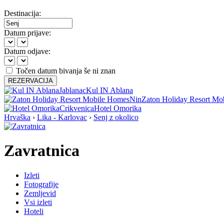
Destinacija:
Datum prijave:
Datum odjave:
Točen datum bivanja še ni znan
REZERVACIJA
Jablanac
Kul IN Ablana
Nin
Zaton Holiday Resort Mo
Crikvenica
Hotel Omorika
Hrvaška
›
Lika - Karlovac
›
Senj z okolico
Zavratnica
Izleti
Fotografije
Zemljevid
Vsi izleti
Hoteli