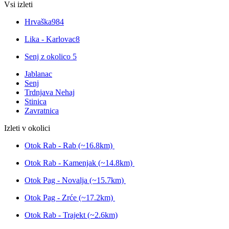
Vsi izleti
Hrvaška
984
Lika - Karlovac
8
Senj z okolico
5
Jablanac
Senj
Trdnjava Nehaj
Stinica
Zavratnica
Izleti v okolici
Otok Rab - Rab (~16.8km)
Otok Rab - Kamenjak (~14.8km)
Otok Pag - Novalja (~15.7km)
Otok Pag - Zrće (~17.2km)
Otok Rab - Trajekt (~2.6km)