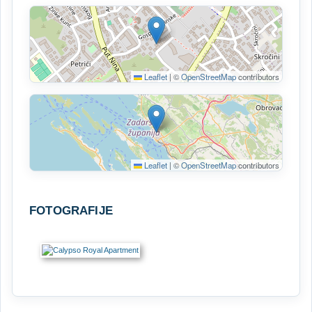
Leaflet
|
©
OpenStreetMap
contributors
Leaflet
|
©
OpenStreetMap
contributors
FOTOGRAFIJE