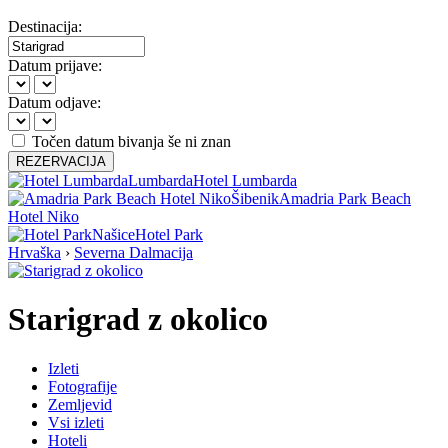
Destinacija:
Datum prijave:
Datum odjave:
Točen datum bivanja še ni znan
REZERVACIJA
Lumbarda
Hotel Lumbarda
Šibenik
Amadria Park Beach
Hotel Niko
Našice
Hotel Park
Hrvaška
›
Severna Dalmacija
Starigrad z okolico
Izleti
Fotografije
Zemljevid
Vsi izleti
Hoteli