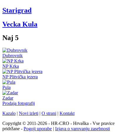
Starigrad
Vecka Kula
Naj 5
Dubrovnik
NP Krka
NP Plitvička jezera
Pula
Zadar
Prodaja fotografij
Kazalo
|
Novi izleti
|
O strani
|
Kontakt
Copyright © 2011-2026 - HR-CRO - Hrvaška - Vse pravice
pridržane -
Pogoji uporabe
|
Izjava o varovanju zasebnosti