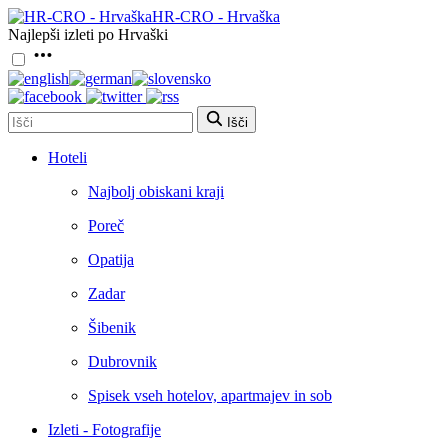
HR-CRO - Hrvaška
Najlepši izleti po Hrvaški
Išči
Hoteli
Najbolj obiskani kraji
Poreč
Opatija
Zadar
Šibenik
Dubrovnik
Spisek vseh hotelov, apartmajev in sob
Izleti - Fotografije