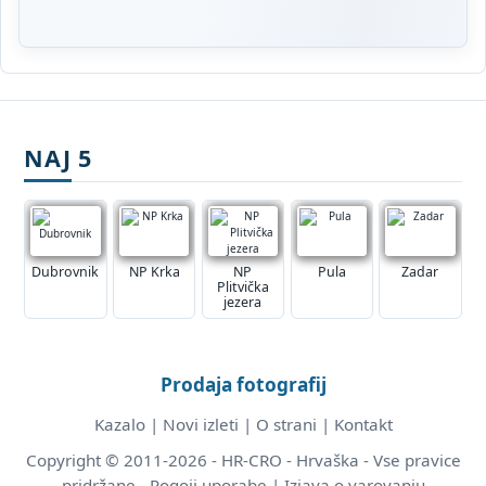
NAJ 5
Dubrovnik
NP Krka
NP
Pula
Zadar
Plitvička
jezera
Prodaja fotografij
Kazalo
|
Novi izleti
|
O strani
|
Kontakt
Copyright © 2011-2026 - HR-CRO - Hrvaška - Vse pravice
pridržane -
Pogoji uporabe
|
Izjava o varovanju