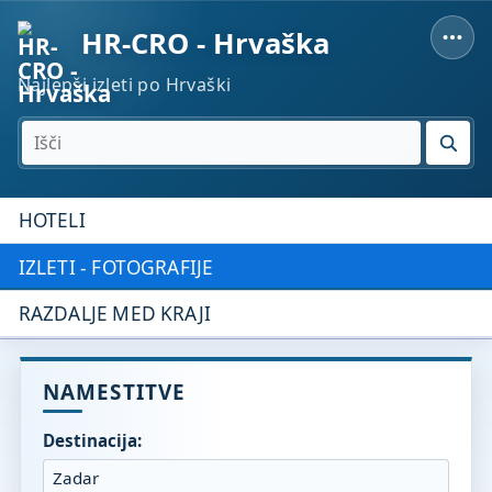
HR-CRO - Hrvaška
Najlepši izleti po Hrvaški
IŠČI
HOTELI
IZLETI - FOTOGRAFIJE
RAZDALJE MED KRAJI
NAMESTITVE
Destinacija: