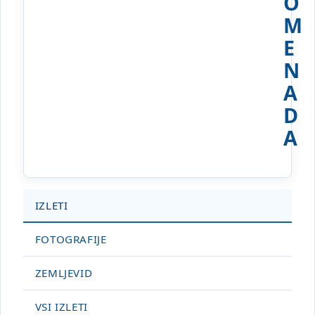
O
M
E
N
A
D
A
IZLETI
FOTOGRAFIJE
ZEMLJEVID
VSI IZLETI