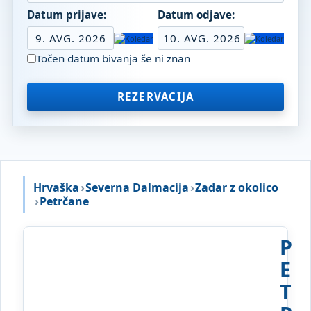
Datum prijave:
Datum odjave:
9. AVG. 2026
10. AVG. 2026
Točen datum bivanja še ni znan
REZERVACIJA
Hrvaška
›
Severna Dalmacija
›
Zadar z okolico
›
Petrčane
P
E
T