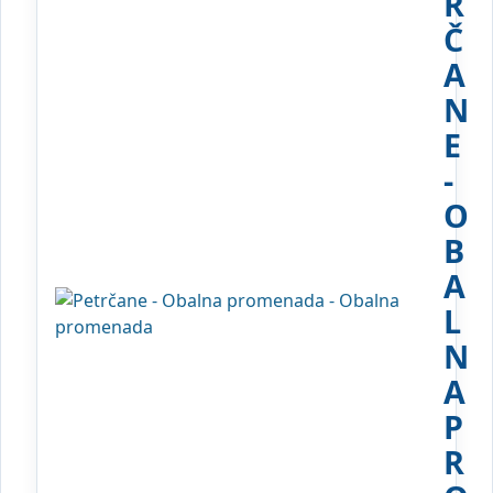
R
Č
A
N
E
-
O
B
A
L
N
A
P
R