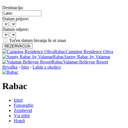
Destinacija:
Datum prijave:
Datum odjave:
Točen datum bivanja še ni znan
REZERVACIJA
Rabac
Camping Residence Oliva
Rabac
Sunny Rabac by Valamar
Rabac
Valamar Bellevue Resort
Hrvaška
›
Istra
›
Labin z okolico
Rabac
Izleti
Fotografije
Zemljevid
Vsi izleti
Hoteli