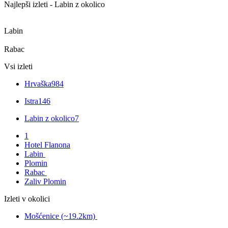
Najlepši izleti - Labin z okolico
Labin
Rabac
Vsi izleti
Hrvaška
984
Istra
146
Labin z okolico
7
1
Hotel Flanona
Labin
Plomin
Rabac
Zaliv Plomin
Izleti v okolici
Mošćenice (~19.2km)