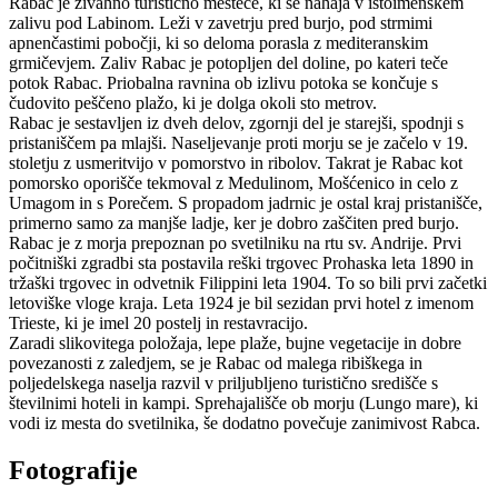
Rabac je živahno turistično mestece, ki se nahaja v istoimenskem
zalivu pod Labinom. Leži v zavetrju pred burjo, pod strmimi
apnenčastimi pobočji, ki so deloma porasla z mediteranskim
grmičevjem. Zaliv Rabac je potopljen del doline, po kateri teče
potok Rabac. Priobalna ravnina ob izlivu potoka se končuje s
čudovito peščeno plažo, ki je dolga okoli sto metrov.
Rabac je sestavljen iz dveh delov, zgornji del je starejši, spodnji s
pristaniščem pa mlajši. Naseljevanje proti morju se je začelo v 19.
stoletju z usmeritvijo v pomorstvo in ribolov. Takrat je Rabac kot
pomorsko oporišče tekmoval z Medulinom, Mošćenico in celo z
Umagom in s Porečem. S propadom jadrnic je ostal kraj pristanišče,
primerno samo za manjše ladje, ker je dobro zaščiten pred burjo.
Rabac je z morja prepoznan po svetilniku na rtu sv. Andrije. Prvi
počitniški zgradbi sta postavila reški trgovec Prohaska leta 1890 in
tržaški trgovec in odvetnik Filippini leta 1904. To so bili prvi začetki
letoviške vloge kraja. Leta 1924 je bil sezidan prvi hotel z imenom
Trieste, ki je imel 20 postelj in restavracijo.
Zaradi slikovitega položaja, lepe plaže, bujne vegetacije in dobre
povezanosti z zaledjem, se je Rabac od malega ribiškega in
poljedelskega naselja razvil v priljubljeno turistično središče s
številnimi hoteli in kampi. Sprehajališče ob morju (Lungo mare), ki
vodi iz mesta do svetilnika, še dodatno povečuje zanimivost Rabca.
Fotografije