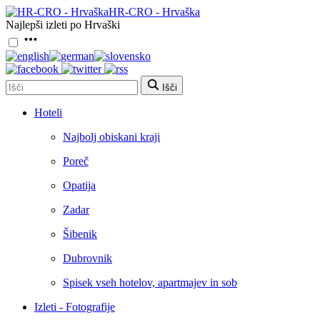
HR-CRO - Hrvaška
Najlepši izleti po Hrvaški
Išči
Hoteli
Najbolj obiskani kraji
Poreč
Opatija
Zadar
Šibenik
Dubrovnik
Spisek vseh hotelov, apartmajev in sob
Izleti - Fotografije