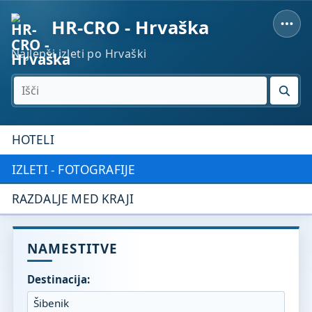
HR-CRO - Hrvaška
Najlepši izleti po Hrvaški
IŠČI
HOTELI
IZLETI - FOTOGRAFIJE
RAZDALJE MED KRAJI
NAMESTITVE
Destinacija: