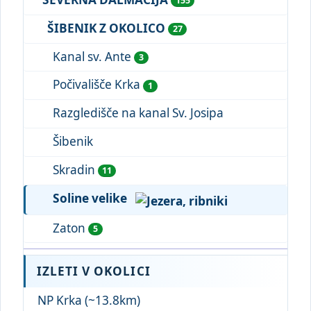
155
ŠIBENIK Z OKOLICO
27
Kanal sv. Ante
3
Počivališče Krka
1
Razgledišče na kanal Sv. Josipa
Šibenik
Skradin
11
Soline velike
Zaton
5
IZLETI V OKOLICI
NP Krka (~13.8km)