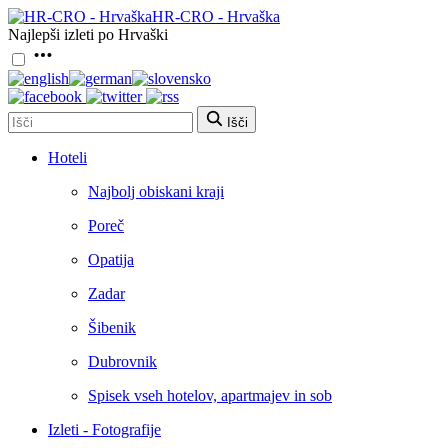
HR-CRO - Hrvaška
Najlepši izleti po Hrvaški
Išči
Hoteli
Najbolj obiskani kraji
Poreč
Opatija
Zadar
Šibenik
Dubrovnik
Spisek vseh hotelov, apartmajev in sob
Izleti - Fotografije