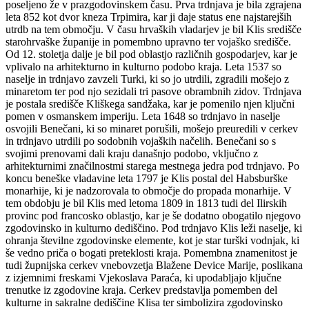
poseljeno že v prazgodovinskem času. Prva trdnjava je bila zgrajena
leta 852 kot dvor kneza Trpimira, kar ji daje status ene najstarejših
utrdb na tem območju. V času hrvaških vladarjev je bil Klis središče
starohrvaške županije in pomembno upravno ter vojaško središče.
Od 12. stoletja dalje je bil pod oblastjo različnih gospodarjev, kar je
vplivalo na arhitekturno in kulturno podobo kraja. Leta 1537 so
naselje in trdnjavo zavzeli Turki, ki so jo utrdili, zgradili mošejo z
minaretom ter pod njo sezidali tri pasove obrambnih zidov. Trdnjava
je postala središče Kliškega sandžaka, kar je pomenilo njen ključni
pomen v osmanskem imperiju. Leta 1648 so trdnjavo in naselje
osvojili Benečani, ki so minaret porušili, mošejo preuredili v cerkev
in trdnjavo utrdili po sodobnih vojaških načelih. Benečani so s
svojimi prenovami dali kraju današnjo podobo, vključno z
arhitekturnimi značilnostmi starega mestnega jedra pod trdnjavo. Po
koncu beneške vladavine leta 1797 je Klis postal del Habsburške
monarhije, ki je nadzorovala to območje do propada monarhije. V
tem obdobju je bil Klis med letoma 1809 in 1813 tudi del Ilirskih
provinc pod francosko oblastjo, kar je še dodatno obogatilo njegovo
zgodovinsko in kulturno dediščino. Pod trdnjavo Klis leži naselje, ki
ohranja številne zgodovinske elemente, kot je star turški vodnjak, ki
še vedno priča o bogati preteklosti kraja. Pomembna znamenitost je
tudi župnijska cerkev vnebovzetja Blažene Device Marije, poslikana
z izjemnimi freskami Vjekoslava Paraća, ki upodabljajo ključne
trenutke iz zgodovine kraja. Cerkev predstavlja pomemben del
kulturne in sakralne dediščine Klisa ter simbolizira zgodovinsko