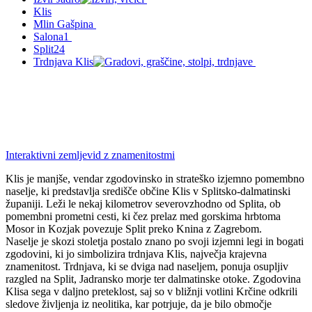
Klis
Mlin Gašpina
Salona
1
Split
24
Trdnjava Klis
Interaktivni zemljevid z znamenitostmi
Klis je manjše, vendar zgodovinsko in strateško izjemno pomembno
naselje, ki predstavlja središče občine Klis v Splitsko-dalmatinski
županiji. Leži le nekaj kilometrov severovzhodno od Splita, ob
pomembni prometni cesti, ki čez prelaz med gorskima hrbtoma
Mosor in Kozjak povezuje Split preko Knina z Zagrebom.
Naselje je skozi stoletja postalo znano po svoji izjemni legi in bogati
zgodovini, ki jo simbolizira trdnjava Klis, največja krajevna
znamenitost. Trdnjava, ki se dviga nad naseljem, ponuja osupljiv
razgled na Split, Jadransko morje ter dalmatinske otoke. Zgodovina
Klisa sega v daljno preteklost, saj so v bližnji votlini Krčine odkrili
sledove življenja iz neolitika, kar potrjuje, da je bilo območje