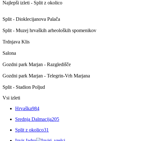
Najlepši izleti - Split z okolico
Split - Dioklecijanova Palača
Split - Muzej hrvaških arheoloških spomenikov
Trdnjava Klis
Salona
Gozdni park Marjan - Razgledišče
Gozdni park Marjan - Telegrin-Vrh Marjana
Split - Stadion Poljud
Vsi izleti
Hrvaška
984
Srednja Dalmacija
205
Split z okolico
31
Izvir Jadro