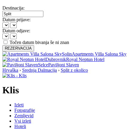
Destinacija:
Datum prijave:
Datum odjave:
Točen datum bivanja še ni znan
REZERVACIJA
Solin
Apartments Villa Salona Sky
Dubrovnik
Royal Neptun Hotel
Selce
Paviljoni Slaven
Hrvaška
›
Srednja Dalmacija
›
Split z okolico
Klis
Izleti
Fotografije
Zemljevid
Vsi izleti
Hoteli