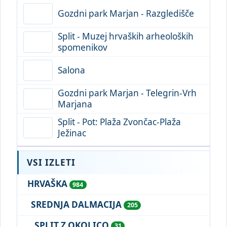
Gozdni park Marjan - Razgledišče
Split - Muzej hrvaških arheoloških
spomenikov
Salona
Gozdni park Marjan - Telegrin-Vrh
Marjana
Split - Pot: Plaža Zvončac-Plaža
Ježinac
VSI IZLETI
HRVAŠKA
984
SREDNJA DALMACIJA
205
SPLIT Z OKOLICO
31