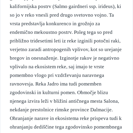
kalifornijska postrv (Salmo gairdneri ssp. irideus), ki
so jo v reko vnesli pred drugo svetovno vojno. Ta
vrsta predstavlja konkurenco in grožnjo za
endemično mekoustno postrv. Poleg tega so pred
približno tridesetimi leti iz reke izginili potočni raki,
verjetno zaradi antropogenih vplivov, kot so urejanje
bregov in onesnaženje. Izginotje rakov je negativno
vplivalo na ekosistem reke, saj imajo te vrste
pomembno vlogo pri vzdrževanju naravnega
ravnovesja. Reka Jadro ima tudi pomemben
zgodovinski in kulturni pomen. Območje blizu
njenega izvira leži v bližini antičnega mesta Salona,
nekdanje prestolnice rimske province Dalmacije.
Ohranjanje narave in ekosistema reke prispeva tudi k
ohranjanju dediščine tega zgodovinsko pomembnega