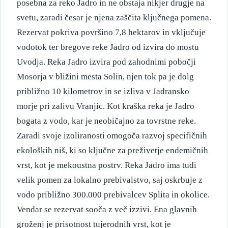
posebna za reko Jadro in ne obstaja nikjer drugje na
svetu, zaradi česar je njena zaščita ključnega pomena.
Rezervat pokriva površino 7,8 hektarov in vključuje
vodotok ter bregove reke Jadro od izvira do mostu
Uvodja. Reka Jadro izvira pod zahodnimi pobočji
Mosorja v bližini mesta Solin, njen tok pa je dolg
približno 10 kilometrov in se izliva v Jadransko
morje pri zalivu Vranjic. Kot kraška reka je Jadro
bogata z vodo, kar je neobičajno za tovrstne reke.
Zaradi svoje izoliranosti omogoča razvoj specifičnih
ekoloških niš, ki so ključne za preživetje endemičnih
vrst, kot je mekoustna postrv. Reka Jadro ima tudi
velik pomen za lokalno prebivalstvo, saj oskrbuje z
vodo približno 300.000 prebivalcev Splita in okolice.
Vendar se rezervat sooča z več izzivi. Ena glavnih
groženj je prisotnost tujerodnih vrst, kot je