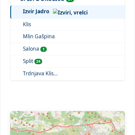
Izvir Jadro
Klis
Mlin Gašpina
Salona
1
Split
24
Trdnjava Klis