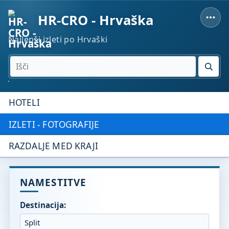
HR-CRO - Hrvaška
Najlepši izleti po Hrvaški
IŠČI
HOTELI
IZLETI - FOTOGRAFIJE
RAZDALJE MED KRAJI
NAMESTITVE
Destinacija: