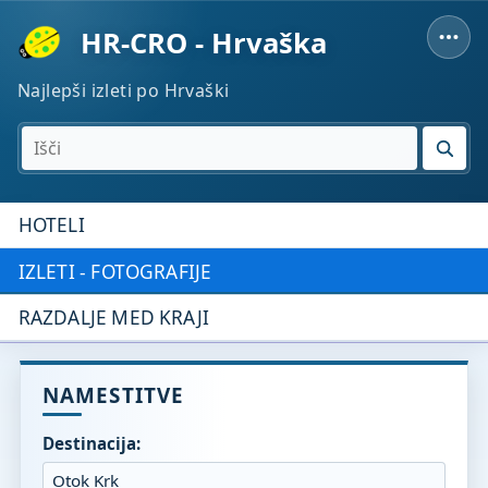
HR-CRO - Hrvaška
Najlepši izleti po Hrvaški
IŠČI
HOTELI
IZLETI - FOTOGRAFIJE
RAZDALJE MED KRAJI
NAMESTITVE
Destinacija: