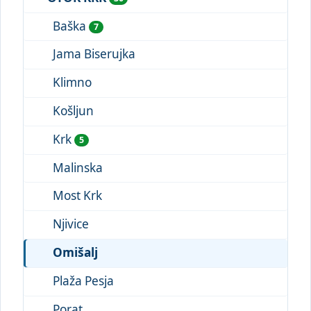
Baška
7
Jama Biserujka
Klimno
Košljun
Krk
5
Malinska
Most Krk
Njivice
Omišalj
Plaža Pesja
Porat