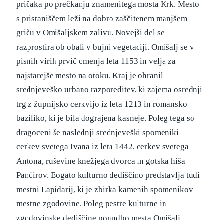
pričaka po prečkanju znamenitega mosta Krk. Mesto
s pristaniščem leži na dobro zaščitenem manjšem
griču v Omišaljskem zalivu. Novejši del se
razprostira ob obali v bujni vegetaciji. Omišalj se v
pisnih virih prvič omenja leta 1153 in velja za
najstarejše mesto na otoku. Kraj je ohranil
srednjeveško urbano razporeditev, ki zajema osrednji
trg z župnijsko cerkvijo iz leta 1213 in romansko
baziliko, ki je bila dograjena kasneje. Poleg tega so
dragoceni še naslednji srednjeveški spomeniki –
cerkev svetega Ivana iz leta 1442, cerkev svetega
Antona, ruševine knežjega dvorca in gotska hiša
Panćirov. Bogato kulturno dediščino predstavlja tudi
mestni Lapidarij, ki je zbirka kamenih spomenikov
mestne zgodovine. Poleg pestre kulturne in
zgodovinske dediščine ponudbo mesta Omišalj