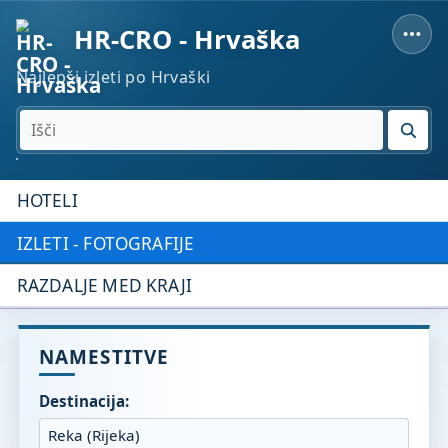
HR-CRO - Hrvaška
Najlepši izleti po Hrvaški
IŠČI
HOTELI
IZLETI - FOTOGRAFIJE
RAZDALJE MED KRAJI
NAMESTITVE
Destinacija: