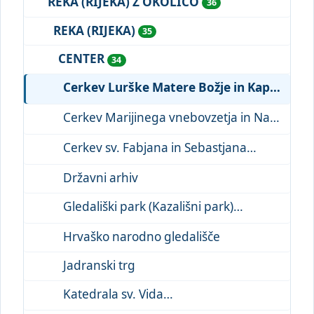
REKA (RIJEKA) Z OKOLICO
36
REKA (RIJEKA)
35
CENTER
34
Cerkev Lurške Matere Božje in Kapucinski sa ...
Cerkev Marijinega vnebovzetja in Nagnjen stolp
Cerkev sv. Fabjana in Sebastjana
Državni arhiv
Gledališki park (Kazališni park)
Hrvaško narodno gledališče
Jadranski trg
Katedrala sv. Vida