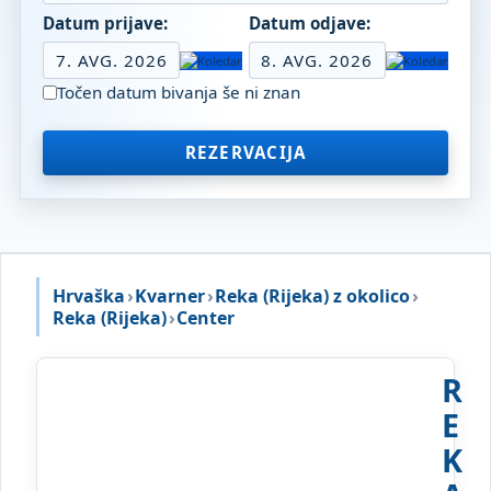
Datum prijave:
Datum odjave:
7. AVG. 2026
8. AVG. 2026
Točen datum bivanja še ni znan
REZERVACIJA
Hrvaška
›
Kvarner
›
Reka (Rijeka) z okolico
›
Reka (Rijeka)
›
Center
R
E
K