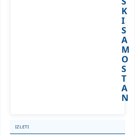
S
K
I
S
A
M
O
S
T
A
N
IZLETI