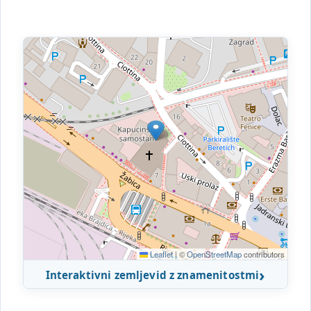
Leaflet
|
©
OpenStreetMap
contributors
Interaktivni zemljevid z znamenitostmi