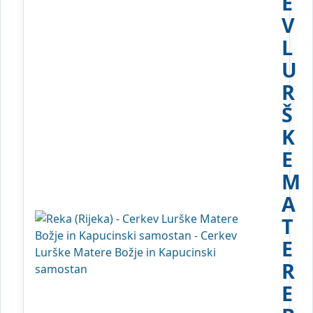
E
V
L
U
R
Š
K
E
M
A
T
E
R
E