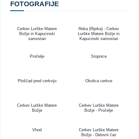
FOTOGRAFIJE
Cerkev Lurške Matere
Reka (Rijeka) - Cerkev
Božje in Kapucinski
Lurške Matere Božje in
samostan
Kapucinski samostan
Pročelje
Stopnice
Ploščad pred cerkvijo
Okolica cerkve
Cerkev Lurške Matere
Cerkev Lurške Matere
Božje
Božje - Pročelje
Vhod
Cerkev Lurške Matere
Božje - Delovni čas