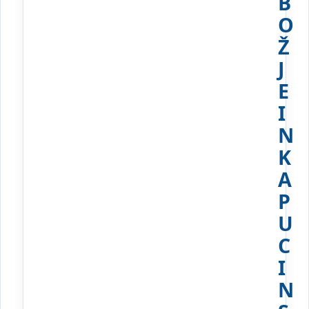
B
O
Ž
J
E
I
N
K
A
P
U
C
I
N