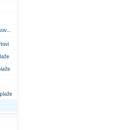
Muzej hrvaških arheoloških spomenikov