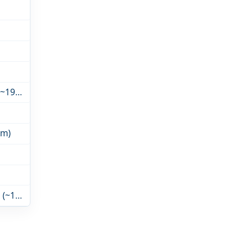
Trogir - Cerkev in samostan sv. Dominika (~19.0km)
km)
Trogir - Cerkev sv. Sebastjana s stolpom ... (~18.7km)