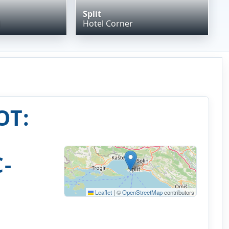
Split
l
Hotel Corner
OT:
-
Leaflet
|
©
OpenStreetMap
contributors