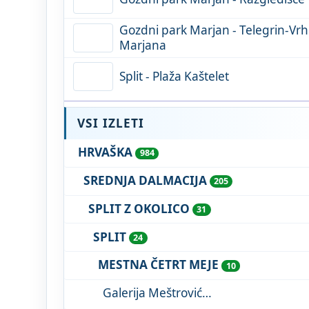
Gozdni park Marjan - Telegrin-Vrh
Marjana
Split - Plaža Kaštelet
VSI IZLETI
HRVAŠKA
984
SREDNJA DALMACIJA
205
SPLIT Z OKOLICO
31
SPLIT
24
MESTNA ČETRT MEJE
10
Galerija Meštrović