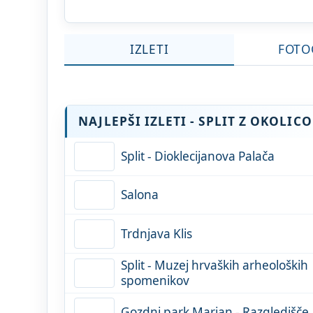
IZLETI
FOTO
NAJLEPŠI IZLETI - SPLIT Z OKOLICO
Split - Dioklecijanova Palača
Salona
Trdnjava Klis
Split - Muzej hrvaških arheoloških
spomenikov
Gozdni park Marjan - Razgledišče