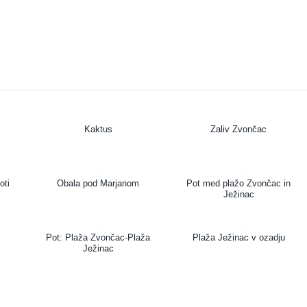
Kaktus
Zaliv Zvončac
oti
Obala pod Marjanom
Pot med plažo Zvončac in
Ježinac
Pot: Plaža Zvončac-Plaža
Plaža Ježinac v ozadju
Ježinac