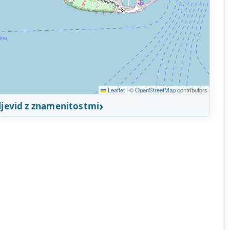
Leaflet
|
©
OpenStreetMap
contributors
ljevid z znamenitostmi