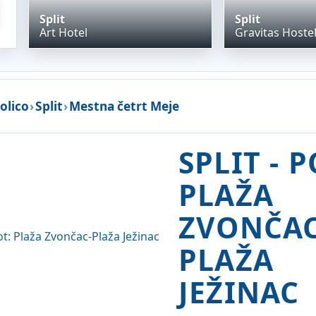
Split
Split
Art Hotel
Gravitas Hoste
kolico
›
Split
›
Mestna četrt Meje
SPLIT - P
PLAŽA
ZVONČAC
PLAŽA
JEŽINAC