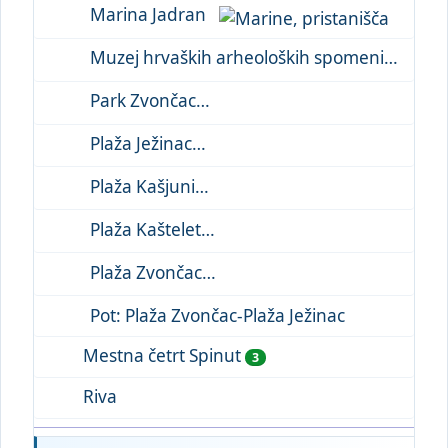
Marina Jadran
Muzej hrvaških arheoloških spomenikov
Park Zvončac
Plaža Ježinac
Plaža Kašjuni
Plaža Kaštelet
Plaža Zvončac
Pot: Plaža Zvončac-Plaža Ježinac
Mestna četrt Spinut
3
Riva