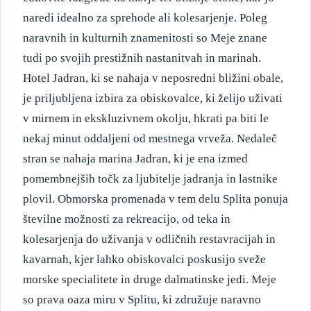
naredi idealno za sprehode ali kolesarjenje. Poleg
naravnih in kulturnih znamenitosti so Meje znane
tudi po svojih prestižnih nastanitvah in marinah.
Hotel Jadran, ki se nahaja v neposredni bližini obale,
je priljubljena izbira za obiskovalce, ki želijo uživati
v mirnem in ekskluzivnem okolju, hkrati pa biti le
nekaj minut oddaljeni od mestnega vrveža. Nedaleč
stran se nahaja marina Jadran, ki je ena izmed
pomembnejših točk za ljubitelje jadranja in lastnike
plovil. Obmorska promenada v tem delu Splita ponuja
številne možnosti za rekreacijo, od teka in
kolesarjenja do uživanja v odličnih restavracijah in
kavarnah, kjer lahko obiskovalci poskusijo sveže
morske specialitete in druge dalmatinske jedi. Meje
so prava oaza miru v Splitu, ki združuje naravno