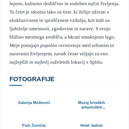
lepoto, kulturno dediščino in sodoben način življenja.
Ta četrt je idealna tako za tiste, ki želijo uživati v
ekskluzivnem in sproščenem vzdušju, kot tudi za
ljubitelje umetnosti, zgodovine in narave. S svojo
bližino mestnega središča, a hkrati umaknjeno lego,
Meje ponujajo popolno ravnovesje med urbanim in
naravnim življenjem, zaradi česar veljajo za eno
najlepših in najbolj zaželenih lokacij v Splitu.
FOTOGRAFIJE
Galerija Meštrović
Muzej hrvaških
arheoloških
spomenikov
Park Zvončac
Hotel Jadran