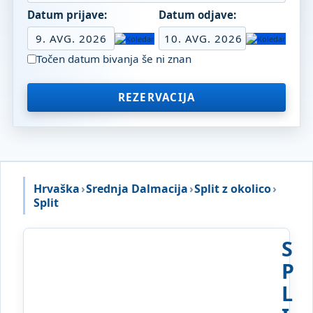
Datum prijave:
Datum odjave:
9. AVG. 2026
10. AVG. 2026
Točen datum bivanja še ni znan
REZERVACIJA
Hrvaška
›
Srednja Dalmacija
›
Split z okolico
›
Split
S
P
L