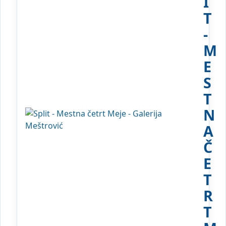
I
T
-
M
E
S
T
N
A
Č
E
T
R
T