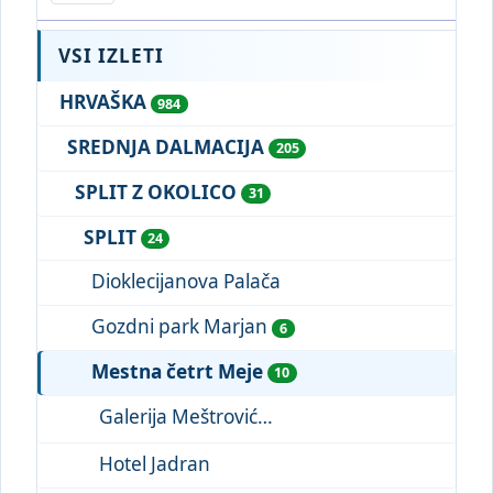
VSI IZLETI
HRVAŠKA
984
SREDNJA DALMACIJA
205
SPLIT Z OKOLICO
31
SPLIT
24
Dioklecijanova Palača
Gozdni park Marjan
6
Mestna četrt Meje
10
Galerija Meštrović
Hotel Jadran