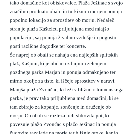
tako domačine kot obiskovalce. Plaža Ježinac s svojo
značilno prodnato obalo in turkiznim morjem ponuja
popolno lokacijo za sprostitev ob morju. Nedaleč
stran je plaža Kaštelet, priljubljena med mlajšo
populacijo, saj ponuja živahno vzdušje in pogosto
gosti različne dogodke ter koncerte.
Še naprej ob obali se nahaja ena najlepših splitskih
plaž, Kašjuni, ki je obdana z bujnim zelenjem
gozdnega parka Marjan in ponuja odmaknjeno ter
mirno okolje za tiste, ki iščejo sprostitev v naravi.
Manjša plaža Zvončac, ki leži v bližini istoimenskega
parka, je prav tako priljubljena med domačini, ki se
tam zbirajo za kopanje, sončenje in druženje ob
morju. Ob obali se razteza tudi slikovita pot, ki
povezuje plažo Zvončac s plažo Ježinac in ponuja
čudovite razglede na morje ter bližnje otoke, kar jo