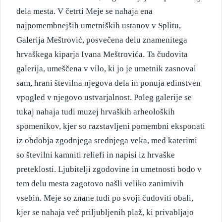
dela mesta. V četrti Meje se nahaja ena
najpomembnejših umetniških ustanov v Splitu,
Galerija Meštrović, posvečena delu znamenitega
hrvaškega kiparja Ivana Meštrovića. Ta čudovita
galerija, umeščena v vilo, ki jo je umetnik zasnoval
sam, hrani številna njegova dela in ponuja edinstven
vpogled v njegovo ustvarjalnost. Poleg galerije se
tukaj nahaja tudi muzej hrvaških arheoloških
spomenikov, kjer so razstavljeni pomembni eksponati
iz obdobja zgodnjega srednjega veka, med katerimi
so številni kamniti reliefi in napisi iz hrvaške
preteklosti. Ljubitelji zgodovine in umetnosti bodo v
tem delu mesta zagotovo našli veliko zanimivih
vsebin. Meje so znane tudi po svoji čudoviti obali,
kjer se nahaja več priljubljenih plaž, ki privabljajo