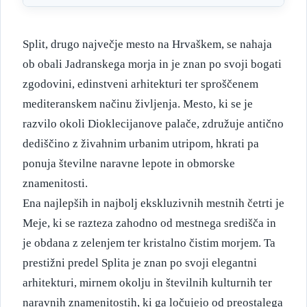
Split, drugo največje mesto na Hrvaškem, se nahaja
ob obali Jadranskega morja in je znan po svoji bogati
zgodovini, edinstveni arhitekturi ter sproščenem
mediteranskem načinu življenja. Mesto, ki se je
razvilo okoli Dioklecijanove palače, združuje antično
dediščino z živahnim urbanim utripom, hkrati pa
ponuja številne naravne lepote in obmorske
znamenitosti.
Ena najlepših in najbolj ekskluzivnih mestnih četrti je
Meje, ki se razteza zahodno od mestnega središča in
je obdana z zelenjem ter kristalno čistim morjem. Ta
prestižni predel Splita je znan po svoji elegantni
arhitekturi, mirnem okolju in številnih kulturnih ter
naravnih znamenitostih, ki ga ločujejo od preostalega