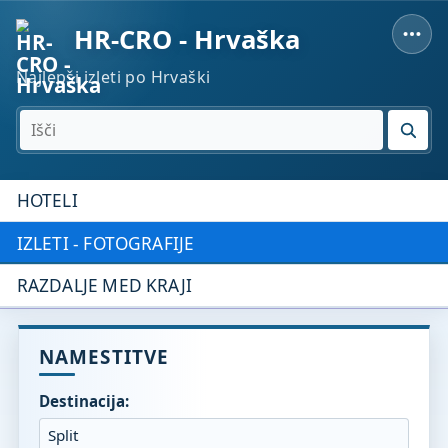
HR-CRO - Hrvaška
Najlepši izleti po Hrvaški
IŠČI
HOTELI
IZLETI - FOTOGRAFIJE
RAZDALJE MED KRAJI
NAMESTITVE
Destinacija: