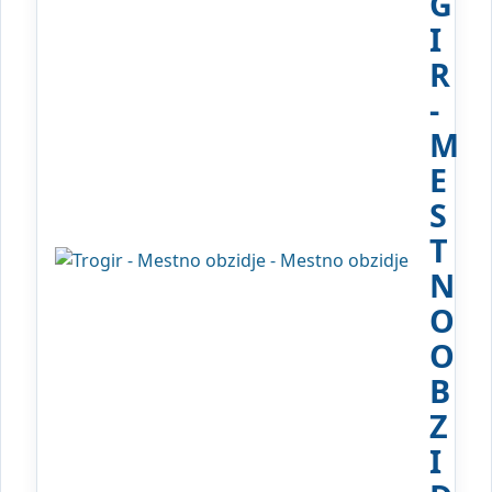
G
I
R
-
M
E
S
T
N
O
O
B
Z
I