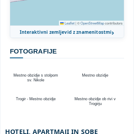
Leaflet
|
©
OpenStreetMap
contributors
Interaktivni zemljevid z znamenitostmi
FOTOGRAFIJE
Mestno obzidje s stolpom
Mestno obzidje
sv. Nikole
Trogir - Mestno obzidje
Mestno obzidje ob rivi v
Trogirju
HOTELI, APARTMAJI IN SOBE