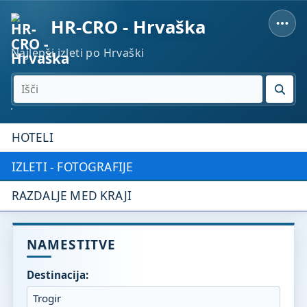
HR-CRO - Hrvaška
Najlepši izleti po Hrvaški
IŠČI
HOTELI
IZLETI - FOTOGRAFIJE
RAZDALJE MED KRAJI
NAMESTITVE
Destinacija: