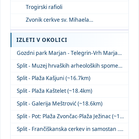
Trogirski rafioli
Zvonik cerkve sv. Mihaela
IZLETI V OKOLICI
Gozdni park Marjan - Telegrin-Vrh Marjana (~18.7km)
Split - Muzej hrvaških arheoloških spomen... (~19.1km)
Split - Plaža Kašjuni (~16.7km)
Split - Plaža Kaštelet (~18.4km)
Split - Galerija Meštrović (~18.6km)
Split - Pot: Plaža Zvončac-Plaža Ježinac (~18.8km)
Split - Frančiškanska cerkev in samostan ... (~19.9km)