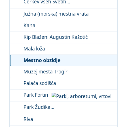
Cerkev vseh Svetih
Južna (morska) mestna vrata
Kanal
Kip Blaženi Augustin Kažotić
Mala loža
Mestno obzidje
Muzej mesta Trogir
Palača sodišča
Park Fortin
Park Žudika
Riva