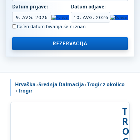
Datum prijave:
Datum odjave:
9. AVG. 2026
10. AVG. 2026
Točen datum bivanja še ni znan
REZERVACIJA
Hrvaška
›
Srednja Dalmacija
›
Trogir z okolico
›
Trogir
T
R
O