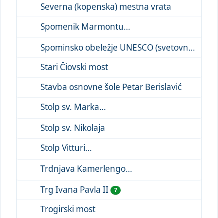
Severna (kopenska) mestna vrata
Spomenik Marmontu
Spominsko obeležje UNESCO (svetovna dediščina)
Stari Čiovski most
Stavba osnovne šole Petar Berislavić
Stolp sv. Marka
Stolp sv. Nikolaja
Stolp Vitturi
Trdnjava Kamerlengo
Trg Ivana Pavla II
7
Trogirski most