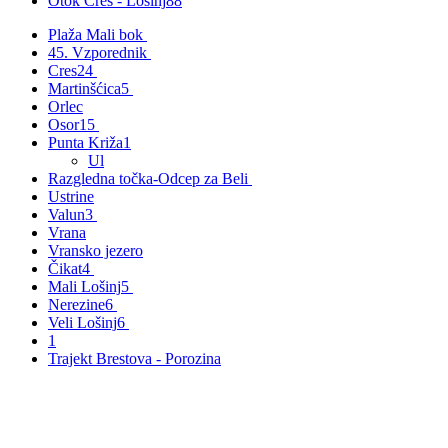
Otok Cres - Lošinj
88
Plaža Mali bok
45. Vzporednik
Cres
24
Martinšćica
5
Orlec
Osor
15
Punta Križa
1
Ul
Razgledna točka-Odcep za Beli
Ustrine
Valun
3
Vrana
Vransko jezero
Čikat
4
Mali Lošinj
5
Nerezine
6
Veli Lošinj
6
1
Trajekt Brestova - Porozina