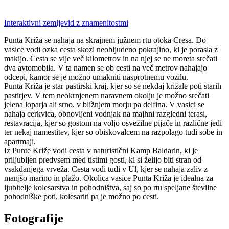
Interaktivni zemljevid z znamenitostmi
Punta Križa se nahaja na skrajnem južnem rtu otoka Cresa. Do
vasice vodi ozka cesta skozi neobljudeno pokrajino, ki je porasla z
makijo. Cesta se vije več kilometrov in na njej se ne moreta srečati
dva avtomobila. V ta namen se ob cesti na več metrov nahajajo
odcepi, kamor se je možno umakniti nasprotnemu vozilu.
Punta Križa je star pastirski kraj, kjer so se nekdaj križale poti starih
pastirjev. V tem neokrnjenem naravnem okolju je možno srečati
jelena loparja ali srno, v bližnjem morju pa delfina. V vasici se
nahaja cerkvica, obnovljeni vodnjak na majhni razgledni terasi,
restavracija, kjer so gostom na voljo osvežilne pijače in različne jedi
ter nekaj namestitev, kjer so obiskovalcem na razpolago tudi sobe in
apartmaji.
Iz Punte Križe vodi cesta v naturistični Kamp Baldarin, ki je
priljubljen predvsem med tistimi gosti, ki si želijo biti stran od
vsakdanjega vrveža. Cesta vodi tudi v Ul, kjer se nahaja zaliv z
manjšo marino in plažo. Okolica vasice Punta Križa je idealna za
ljubitelje kolesarstva in pohodništva, saj so po rtu speljane številne
pohodniške poti, kolesariti pa je možno po cesti.
Fotografije