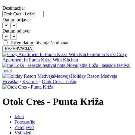
Destinacija:
Datum prijave:
Datum odjave:
Točen datum bivanja še ni znan
REZERVACIJA
Punta Križa
Cozy
Apartment In Punta Kriza With Kitchen
Novalja
the Loža - seaside festival
hotel
Medveja
Holiday Resort Medveja
Hrvaška
›
Kvarner
›
Otok Cres - Lošinj
Otok Cres - Punta Križa
Izleti
Fotografije
Zemljevid
Vsi izleti