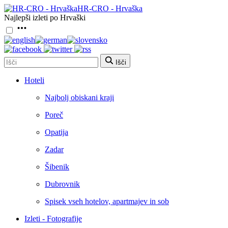
HR-CRO - Hrvaška
Najlepši izleti po Hrvaški
Išči
Hoteli
Najbolj obiskani kraji
Poreč
Opatija
Zadar
Šibenik
Dubrovnik
Spisek vseh hotelov, apartmajev in sob
Izleti - Fotografije