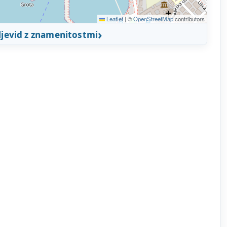
Leaflet
|
©
OpenStreetMap
contributors
ljevid z znamenitostmi