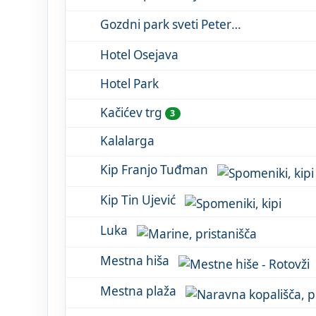
Gozdni park sveti Peter
Hotel Osejava
Hotel Park
Kačićev trg
3
Kalalarga
Kip Franjo Tuđman
Kip Tin Ujević
Luka
Mestna hiša
Mestna plaža