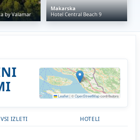
Makarska
a by Valamar
Hotel Central Beach 9
INI
MI
Leaflet
|
©
OpenStreetMap
contributors
VSI IZLETI
HOTELI