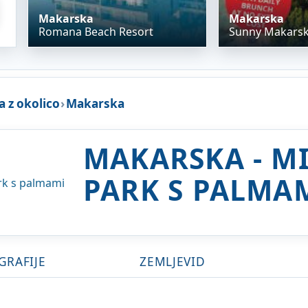
Makarska
Makarska
Romana Beach Resort
Sunny Makarsk
 z okolico
›
Makarska
MAKARSKA - M
PARK S PALMA
GRAFIJE
ZEMLJEVID