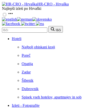
HR-CRO - Hrvaška
Najlepši izleti po Hrvaški
Išči
Hoteli
Najbolj obiskani kraji
Poreč
Opatija
Zadar
Šibenik
Dubrovnik
Spisek vseh hotelov, apartmajev in sob
Izleti - Fotografije