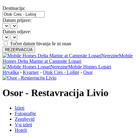
Destinacija:
Datum prijave:
Datum odjave:
Točen datum bivanja še ni znan
REZERVACIJA
Nerezine
Mobile
Homes Delta Marine at Campsite Lopari
Nerezine
Mobile Homes Lopari
Hrvaška
›
Kvarner
›
Otok Cres - Lošinj
›
Osor
Osor - Restavracija Livio
Izleti
Fotografije
Zemljevid
Vsi izleti
Hoteli