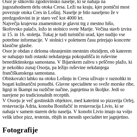
Osor je slikovito zgodovinsko naselje, ki se nahaja na
jugozahodnem delu otoka Cresa. Leži na kraju, kjer pomični most
povezuje otoka Cres in Lošinj. Naselje je bilo naseljeno že v
predzgodovini in je staro več kot 4000 let.
Največja krajevna znamenitost je glavni trg z mestno hišo,
škofovsko palačo, ložo in stolnico svete Marije. Večina stavb izvira
iz 15. in 16. stoletja. Tukaj je tudi turistični urad, kjer nudijo vse
potrebne informacije. V stolnici v poletnem času prirejajo koncerte
klasične glasbe.
Osor je obdan z deloma ohranjenim mestnim obzidjem, ob katerem
se nahajajo tudi ostanki nekdanjega pokopališča in ruševine
benediktinskega samostana. V Bijarskem zalivu s peščeno plažo, ki
je nekoliko zunaj Osorja, pa ležijo ruševine nekdanjega
frančiškanskega samostana.
Obiskovalci lahko na otoku Lošinju in Cresu uživajo v raznoliki in
bogati kulinarični ponudbi. Glavne specialitete so sveže morske ribe,
lignji in škampi na različne načine, jagnjetina in školjke. Jedi so
narejene po tradicionalnih receptih.
V Osorju je več gostinskih objektov, med katerimi so pizzerija Orfej,
restavracija Adria, konoba Bonifačić in restavracija Livio, ki se
nahaja v samem starem delu naselja. V konobi Livio imajo na voljo
velik izbor pizz, testenin, ribjih in mesnih specialitet ter jagnjetino.
Fotografije