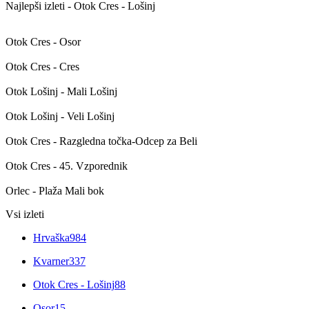
Najlepši izleti - Otok Cres - Lošinj
Otok Cres - Osor
Otok Cres - Cres
Otok Lošinj - Mali Lošinj
Otok Lošinj - Veli Lošinj
Otok Cres - Razgledna točka-Odcep za Beli
Otok Cres - 45. Vzporednik
Orlec - Plaža Mali bok
Vsi izleti
Hrvaška
984
Kvarner
337
Otok Cres - Lošinj
88
Osor
15