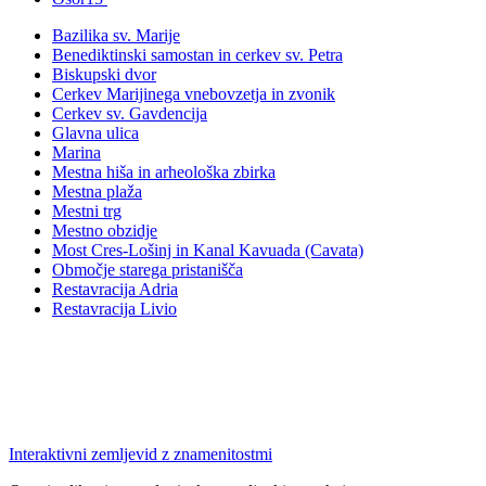
Bazilika sv. Marije
Benediktinski samostan in cerkev sv. Petra
Biskupski dvor
Cerkev Marijinega vnebovzetja in zvonik
Cerkev sv. Gavdencija
Glavna ulica
Marina
Mestna hiša in arheološka zbirka
Mestna plaža
Mestni trg
Mestno obzidje
Most Cres-Lošinj in Kanal Kavuada (Cavata)
Območje starega pristanišča
Restavracija Adria
Restavracija Livio
Interaktivni zemljevid z znamenitostmi