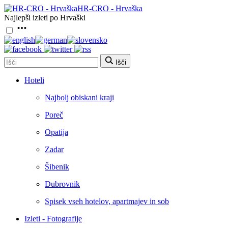
HR-CRO - Hrvaška
Najlepši izleti po Hrvaški
Išči
Hoteli
Najbolj obiskani kraji
Poreč
Opatija
Zadar
Šibenik
Dubrovnik
Spisek vseh hotelov, apartmajev in sob
Izleti - Fotografije