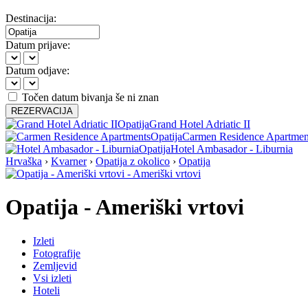
Destinacija:
Datum prijave:
Datum odjave:
Točen datum bivanja še ni znan
REZERVACIJA
Opatija
Grand Hotel Adriatic II
Opatija
Carmen Residence Apartmen
Opatija
Hotel Ambasador - Liburnia
Hrvaška
›
Kvarner
›
Opatija z okolico
›
Opatija
Opatija - Ameriški vrtovi
Izleti
Fotografije
Zemljevid
Vsi izleti
Hoteli