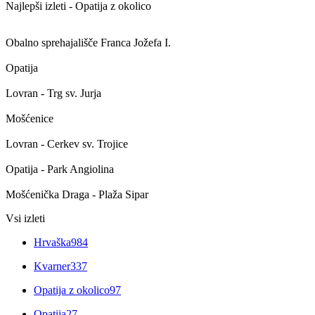
Najlepši izleti - Opatija z okolico
Obalno sprehajališče Franca Jožefa I.
Opatija
Lovran - Trg sv. Jurja
Mošćenice
Lovran - Cerkev sv. Trojice
Opatija - Park Angiolina
Mošćenička Draga - Plaža Sipar
Vsi izleti
Hrvaška
984
Kvarner
337
Opatija z okolico
97
Opatija
27