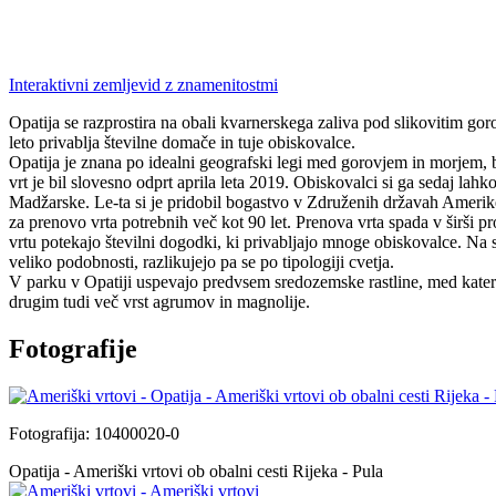
Interaktivni zemljevid z znamenitostmi
Opatija se razprostira na obali kvarnerskega zaliva pod slikovitim gor
leto privablja številne domače in tuje obiskovalce.
Opatija je znana po idealni geografski legi med gorovjem in morjem, b
vrt je bil slovesno odprt aprila leta 2019. Obiskovalci si ga sedaj lah
Madžarske. Le-ta si je pridobil bogastvo v Združenih državah Amerike
za prenovo vrta potrebnih več kot 90 let. Prenova vrta spada v širši 
vrtu potekajo številni dogodki, ki privabljajo mnoge obiskovalce. Na s
veliko podobnosti, razlikujejo pa se po tipologiji cvetja.
V parku v Opatiji uspevajo predvsem sredozemske rastline, med kateri
drugim tudi več vrst agrumov in magnolije.
Fotografije
Fotografija: 10400020-0
Opatija - Ameriški vrtovi ob obalni cesti Rijeka - Pula