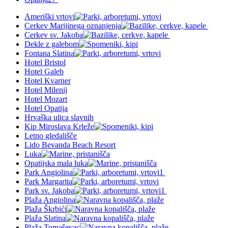
Ameriški vrtovi
Cerkev Marijinega oznanjenja
Cerkev sv. Jakoba
Dekle z galebom
Fontana Slatina
Hotel Bristol
Hotel Galeb
Hotel Kvarner
Hotel Milenij
Hotel Mozart
Hotel Opatija
Hrvaška ulica slavnih
Kip Miroslava Krleže
Letno gledališče
Lido Bevanda Beach Resort
Luka
Opatijska mala luka
Park Angiolina
1
Park Margarita
Park sv. Jakoba
1
Plaža Angiolina
Plaža Škrbići
Plaža Slatina
Plaža Tomaševac