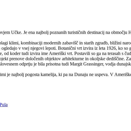
ovjem Učke. Je ena najbolj poznanih turističnih destinacij na območju Hrv
lagi klimi, kombinaciji modernih zabavišč in starih zgradb, bližini nar
ko ogledajo v vsej njegovi lepoti. Botanični vrt izvira iz leta 1926, ko s
, od koder tudi izvira ime Ameriški vrt. Postavili so ga na terasah s 
projekt prenove določenih objektov arhitekturne in okoljske dediščine.
lovesnem odprtju je bila prisotna tudi Margit Grassinger, vodja dunajsk
mi je najbolj pogosta kamelija, ki pa na Dunaju ne uspeva. V Ameriškem 