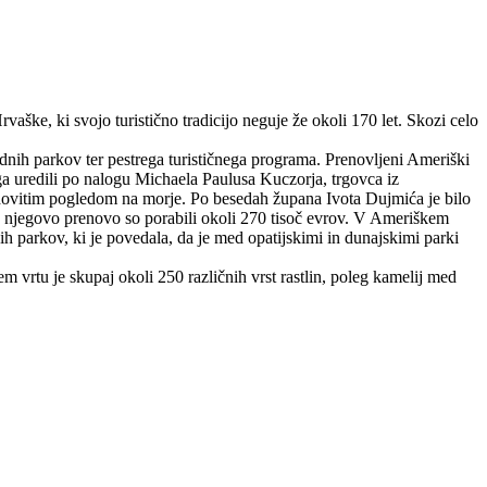
aške, ki svojo turistično tradicijo neguje že okoli 170 let. Skozi celo
odnih parkov ter pestrega turističnega programa. Prenovljeni Ameriški
o ga uredili po nalogu Michaela Paulusa Kuczorja, trgovca iz
čudovitim pogledom na morje. Po besedah župana Ivota Dujmića je bilo
 Za njegovo prenovo so porabili okoli 270 tisoč evrov. V Ameriškem
ih parkov, ki je povedala, da je med opatijskimi in dunajskimi parki
vrtu je skupaj okoli 250 različnih vrst rastlin, poleg kamelij med