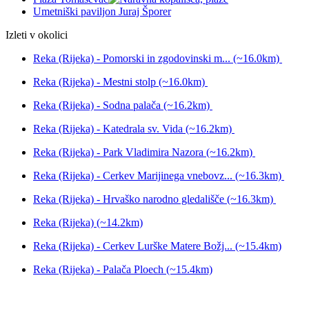
Umetniški paviljon Juraj Šporer
Izleti v okolici
Reka (Rijeka) - Pomorski in zgodovinski m... (~16.0km)
Reka (Rijeka) - Mestni stolp (~16.0km)
Reka (Rijeka) - Sodna palača (~16.2km)
Reka (Rijeka) - Katedrala sv. Vida (~16.2km)
Reka (Rijeka) - Park Vladimira Nazora (~16.2km)
Reka (Rijeka) - Cerkev Marijinega vnebovz... (~16.3km)
Reka (Rijeka) - Hrvaško narodno gledališče (~16.3km)
Reka (Rijeka) (~14.2km)
Reka (Rijeka) - Cerkev Lurške Matere Božj... (~15.4km)
Reka (Rijeka) - Palača Ploech (~15.4km)